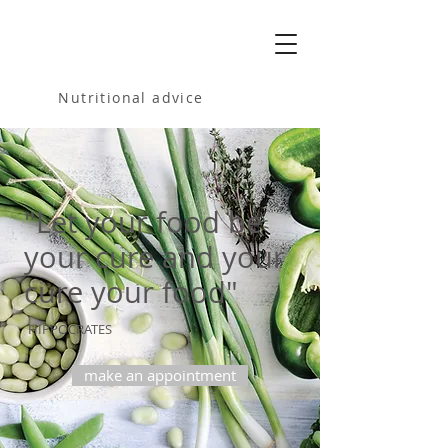
MELANIA
BARTOSIK
Nutritional advice
"Let your food be
your cure and your
cure your food"
HIPPOCRATES
make an appointment